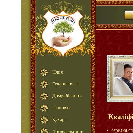
Няня
Гувернантка
Домробітниця
Покоївка
Кваліфі
Кухар
середня сп
Доглядальниця