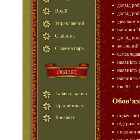
досвід ро
Водій
досвід роб
ідеальне з
Управляючий
навички “Б
Садівник
досвід вод
загальний 
Сімейна пара
самовладан
наявність 
наявність
наявність
вік 30 – 50
Гарячі вакансії
Обов’яз
Працівникам
подача ав
Контакти
підтриманн
виконання
надання з