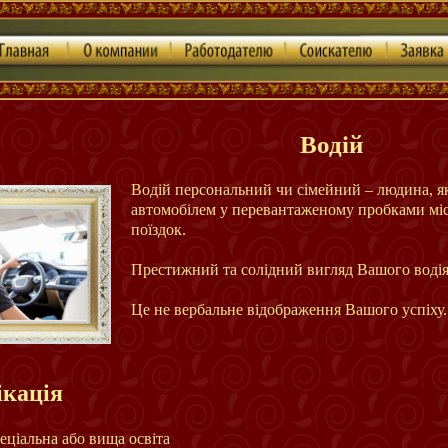
Головна
Про компанію
Роботодавцю
Працівнику
Заявка
Водій
Водій персональний чи сімейний – людина, як
автомобілем у перевантаженому пробками міст
поїздок.
Престижний та солідний вигляд Вашого водія 
Це не вербальне відображення Вашого успіху.
кація
еціальна або вища освіта