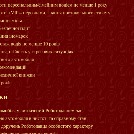
боти персональним/сімейним водієм не менше 1 року
оти з VIP – персонами, знання протокольного етикету
нання міста
езпечної їзди”
іння іномарок
стаж водія не менше 10 років
ня, стійкість у стресових ситуаціях
свого автомобіля
 рекомендацій
 медичної книжки
 років
ки
томобіля у визначений Роботодавцем час
я автомобіля в чистоті та справному стані
 доручень Роботодавця особистого характеру
вітів щодо отриманих коштів