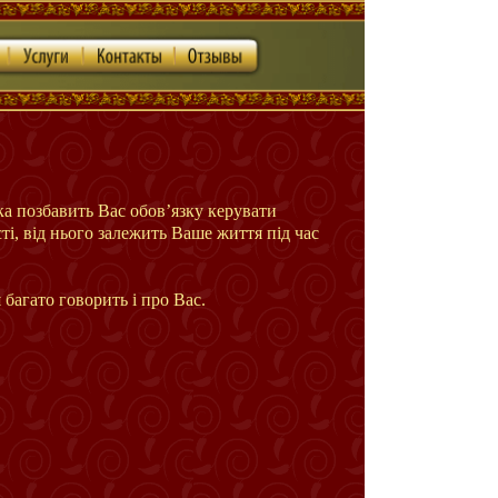
Послуги
Контакти
Відгуки
а позбавить Вас обов’язку керувати
і, від нього залежить Ваше життя під час
багато говорить і про Вас.