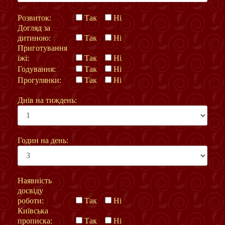
Розвиток:
Так
Ні
Догляд за
дитиною:
Так
Ні
Приготування
їжі:
Так
Ні
Годування:
Так
Ні
Прогулянки:
Так
Ні
Днів на тиждень:
Годин на день:
Наявність
досвіду
роботи:
Так
Ні
Київська
прописка:
Так
Ні